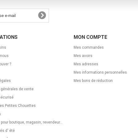
ATIONS
MON COMPTE
ins
Mes commandes
-nous
Mes avoirs
ouver ?
Mes adresses
Mes informations personnelles
égales
Mes bons de réduction
 générales de vente
sécurisé
Les Petites Chouettes
s
 pour boutique, magasin, revendeur...
s d' été