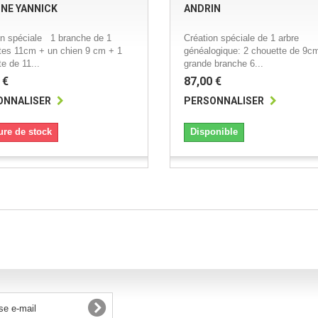
NE YANNICK
ANDRIN
on spéciale 1 branche de 1
Création spéciale de 1 arbre
tes 11cm + un chien 9 cm + 1
généalogique: 2 chouette de 9c
e de 11...
grande branche 6...
 €
87,00 €
ONNALISER
PERSONNALISER
ure de stock
Disponible