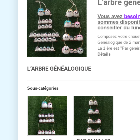
L’arbre gén
Vous avez
besoin
sommes disponib
conseiller du lun
Composez votre chouett
Généalogique de 2 man
La 1 ère est "Par généra
Détails
L’ARBRE GÉNÉALOGIQUE
Sous-catégories