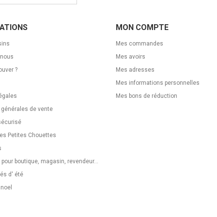
ATIONS
MON COMPTE
ins
Mes commandes
-nous
Mes avoirs
ouver ?
Mes adresses
Mes informations personnelles
égales
Mes bons de réduction
 générales de vente
sécurisé
Les Petites Chouettes
s
 pour boutique, magasin, revendeur...
s d' été
 noel