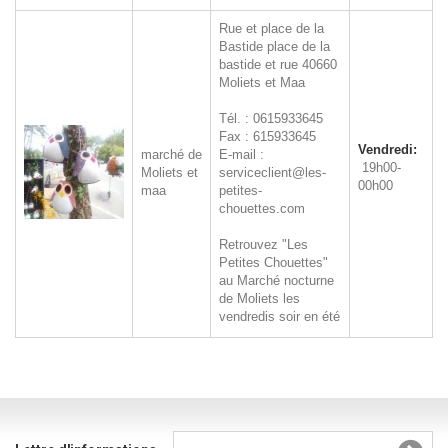
Rue et place de la
Bastide
place de la
bastide et rue
40660
Moliets et Maa
Tél. : 0615933645
Fax : 615933645
Vendredi:
marché de
E-mail :
19h00-
Moliets et
serviceclient@les-
00h00
maa
petites-
chouettes.com
Retrouvez "Les
Petites Chouettes"
au Marché nocturne
de Moliets les
vendredis soir en été