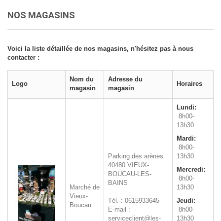
NOS MAGASINS
Voici la liste détaillée de nos magasins, n'hésitez pas à nous
contacter :
Nom du
Adresse du
Logo
Horaires
magasin
magasin
Lundi:
8h00-
13h30
Mardi:
8h00-
Parking des arènes
13h30
40480
VIEUX-
Mercredi:
BOUCAU-LES-
8h00-
BAINS
Marché de
13h30
Vieux-
Tél. : 0615933645
Jeudi:
Boucau
E-mail :
8h00-
serviceclient@les-
13h30