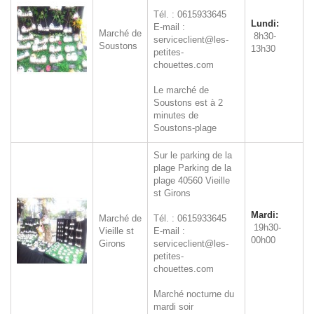
Tél. : 0615933645
Lundi:
E-mail :
Marché de
8h30-
serviceclient@les-
Soustons
13h30
petites-
chouettes.com
Le marché de
Soustons est à 2
minutes de
Soustons-plage
Sur le parking de la
plage
Parking de la
plage
40560
Vieille
st Girons
Mardi:
Marché de
Tél. : 0615933645
19h30-
Vieille st
E-mail :
00h00
Girons
serviceclient@les-
petites-
chouettes.com
Marché nocturne du
mardi soir