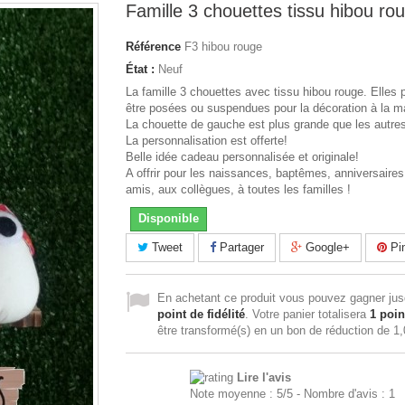
Famille 3 chouettes tissu hibou ro
Référence
F3 hibou rouge
État :
Neuf
La famille 3 chouettes avec tissu hibou rouge. Elles
être posées ou suspendues pour la décoration à la m
La chouette de gauche est plus grande que les autre
La personnalisation est offerte!
Belle idée cadeau personnalisée et originale!
A offrir pour les naissances, baptêmes, anniversaires
amis, aux collègues, à toutes les familles !
Disponible
Tweet
Partager
Google+
Pin
En achetant ce produit vous pouvez gagner ju
point de fidélité
. Votre panier totalisera
1
poin
être transformé(s) en un bon de réduction de
1,
Lire l'avis
Note moyenne :
5
/
5
- Nombre d'avis :
1