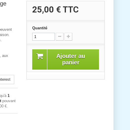
uge
25,00 €
TTC
Quantité
 peuvent
aison.
s.
Ajouter au
, aux
panier
terest
squ'à
1
t
pouvant
00 €
.