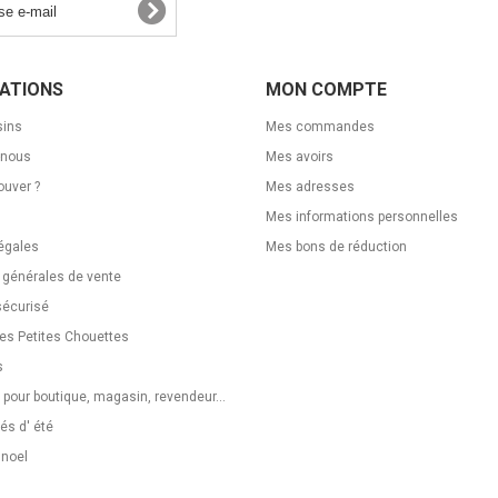
ATIONS
MON COMPTE
ins
Mes commandes
-nous
Mes avoirs
ouver ?
Mes adresses
Mes informations personnelles
égales
Mes bons de réduction
 générales de vente
sécurisé
Les Petites Chouettes
s
 pour boutique, magasin, revendeur...
s d' été
 noel