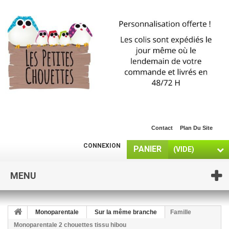
Contact
Plan Du Site
CONNEXION
PANIER
(VIDE)
MENU
Monoparentale
Sur la même branche
Famille
Monoparentale 2 chouettes tissu hibou